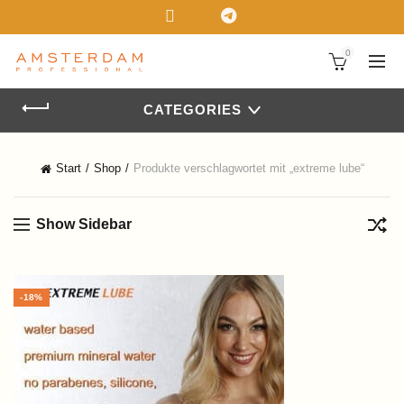
!! SUMMER IS THERE- SALE ! - 15% Cart Discount !!
"SUMMER 15"
0
CATEGORIES
Start
Shop
Produkte verschlagwortet mit „extreme lube“
Show Sidebar
-18%