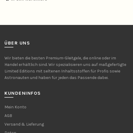
war:
ist:
245.00 €
154.00 €.
ÜBER UNS
Wir bieten die besten Premium-Gleitgele, die online oder im
Handel erhältlich sind. Wir spezialisieren uns auf maßgefertigte
Limited Editions mit seltenen Inhaltsstoffen für Profis sowie
Astronauten und haben für jeden das Passende dabei.
KUNDENINFOS
Mein Konto
AGB
Versand & Lieferung
Daten