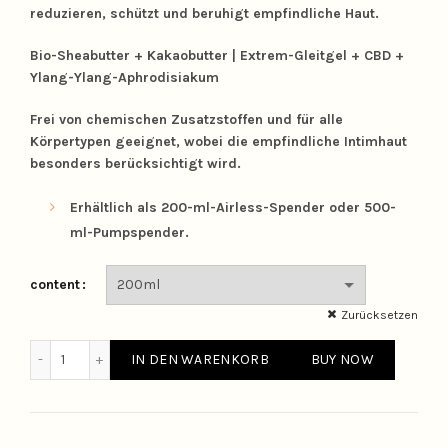
reduzieren, schützt und beruhigt empfindliche Haut.
Bio-Sheabutter + Kakaobutter | Extrem-Gleitgel + CBD +
Ylang-Ylang-Aphrodisiakum
Frei von chemischen Zusatzstoffen und für alle
Körpertypen geeignet, wobei die empfindliche Intimhaut
besonders berücksichtigt wird.
Erhältlich als 200-ml-Airless-Spender oder 500-
ml-Pumpspender.
content
Zurücksetzen
Pleasure Glide Natural Body Lubricant mit Hautpflege - ein
IN DEN WARENKORB
BUY NOW