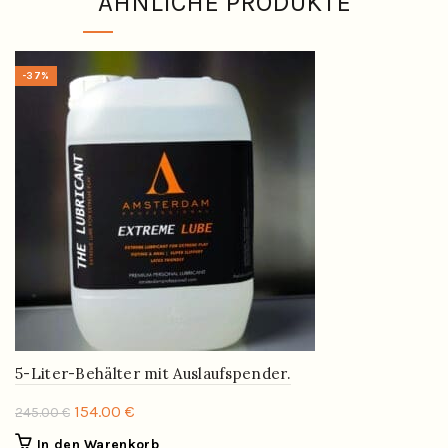
ÄHNLICHE PRODUKTE
-37%
5-Liter-Behälter mit Auslaufspender.
Ursprünglicher
Aktueller
154.00
€
245.00
€
Preis
Preis
In den Warenkorb