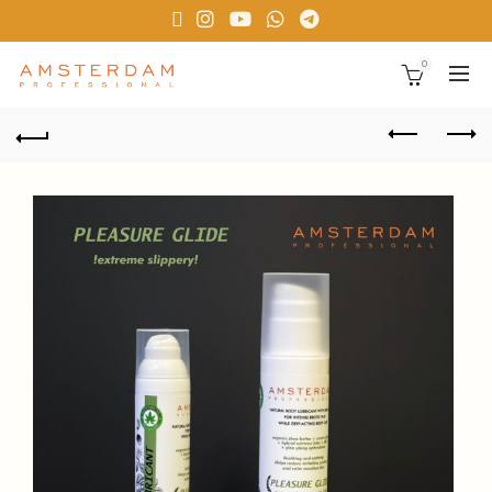
!! SUMMER IS THERE- SALE ! - 15% Cart Discount !!
"SUMMER 15"
0